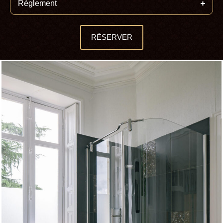
Règlement
R
É
S
E
R
V
E
R